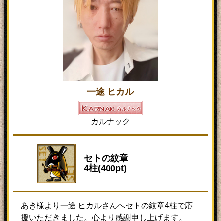
一途 ヒカル
カルナック
セトの紋章
4柱(400pt)
あき様より一途 ヒカルさんへセトの紋章4柱で応
援いただきました。心より感謝申し上げます。