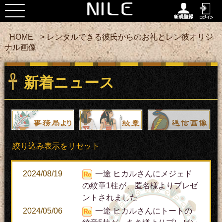
HOME
> レンタルできる彼氏からのお礼とレン彼オリジ
ナル画像
新着ニュース
絞り込み表示をリセット
2024/08/19
一途 ヒカルさんにメジェド
の紋章1柱が、匿名様よりプレゼ
ントされました
2024/05/06
一途 ヒカルさんにトートの