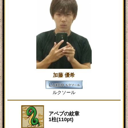
加藤 優希
ルクソール
アペプの紋章
1柱(110pt)