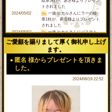
紋章5柱が、あき様よりプレゼン
トされました
2024/05/02
一途 ヒカルさんにラーの紋
章1柱が、莉音様よりプレゼント
されました
2024/05/02
一途 ヒカルさんにバステト
の紋章10柱が、あき様よりプレ
ご愛顧を賜りまして厚く御礼申し上げ
ゼントされました
ます。
2024/04/29
一途 ヒカルさんにセトの紋
章5柱が、あき様よりプレゼント
匿名 様からプレゼントを頂きま
されました
した。
2024/04/28
一途 ヒカルさんにセトの紋
章4柱が、あき様よりプレゼント
2024/08/19 22:52
されました
2023/03/31
滝川 翔平さんにラーの紋章1
柱が、nana様よりプレゼントさ
れました
2020/01/01
加藤 優希さんにアペプの紋