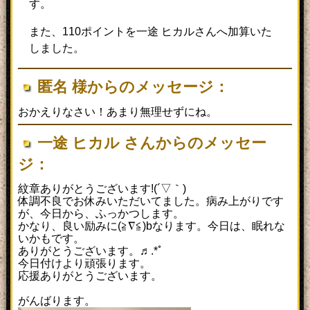
す。
章1柱が、匿名様よりプレゼント
されました
また、110ポイントを一途 ヒカルさんへ加算いた
2019/10/11
石川 ヨシキさんにバステト
しました。
の紋章1柱が、匿名様よりプレゼ
ントされました
匿名 様からのメッセージ：
2019/10/05
蒼月 瑠衣さんにアペプの紋
章1柱が、匿名様よりプレゼント
おかえりなさい！あまり無理せずにね。
されました
一途 ヒカル さんからのメッセー
2019/10/04
高杉 怜太さんにホルスの紋
章3柱が、通りすがり様よりプレ
ジ：
ゼントされました
紋章ありがとうございます!(´▽｀)
2019/10/04
柊 翔也さんにメジェドの紋
体調不良でお休みいただいてました。病み上がりです
が、今日から、ふっかつします。
章1柱が、智にゃん様よりプレゼ
かなり、良い励みに(≧∇≦)bなります。今日は、眠れな
ントされました
いかもです。
2019/08/31
依知川 愁さんにバステトの
ありがとうございます。♬.*ﾟ
今日付けより頑張ります。
紋章1柱が、匿名様よりプレゼン
応援ありがとうございます。
トされました
がんばります。
2019/08/31
松岡 京助さんにラーの紋章1