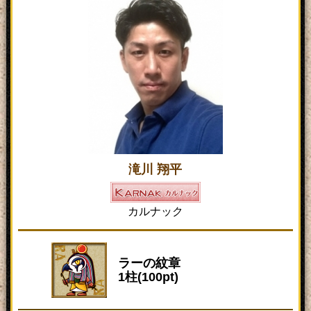
滝川 翔平
カルナック
ラーの紋章
1柱(100pt)