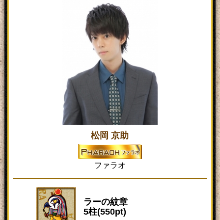
松岡 京助
ファラオ
ラーの紋章
5柱(550pt)