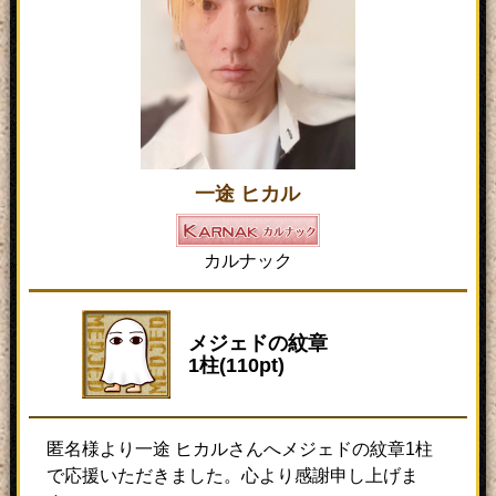
章1柱が、匿名様よりプレゼント
されました
2019/10/30
松岡 京助さんにラーの紋章5
柱が、トリックオアトリート様
よりプレゼントされました
2019/10/22
高杉 怜太さんにアペプの紋
章2柱が、通りすがり様よりプレ
一途 ヒカル
ゼントされました
2019/10/16
松岡 京助さんにクヌムの紋
章2柱が、匿名希望様よりプレゼ
カルナック
ントされました
2019/10/14
蒼月 瑠衣さんにラーの紋章2
柱が、匿名様よりプレゼントさ
メジェドの紋章
1柱(110pt)
れました
2019/10/13
石川 ヨシキさんにメジェド
の紋章1柱が、匿名様よりプレゼ
ントされました
匿名様より一途 ヒカルさんへメジェドの紋章1柱
で応援いただきました。心より感謝申し上げま
2019/10/12
松岡 京助さんにトートの紋