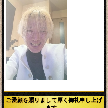
柱が、匿名様よりプレゼントさ
れました
2019/01/11
中村 海斗さんにメジェドの
紋章1柱が、焼肉ちゃん様よりプ
レゼントされました
2018/12/25
中村 海斗さんにサンタクロ
ース2体が、焼肉ちゃん様よりプ
レゼントされました
2018/11/21
流川 楓さんにセトの紋章1柱
が、ウニ様よりプレゼントされ
ました
2018/11/21
須王 晴華さんにバステトの
紋章1柱が、ウニ様よりプレゼン
トされました
ご愛顧を賜りまして厚く御礼申し上げ
ます。