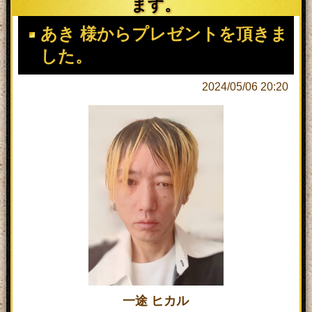
ます。
あき 様からプレゼントを頂きま
した。
2024/05/06 20:20
一途 ヒカル