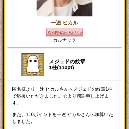
一途 ヒカル
カルナック
メジェドの紋章
1柱(110pt)
匿名様より一途 ヒカルさんへメジェドの紋章1柱
で応援いただきました。心より感謝申し上げま
す。
また、110ポイントを一途 ヒカルさんへ加算いた
しました。