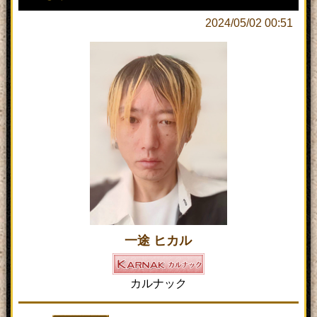
2024/05/02 00:51
一途 ヒカル
カルナック