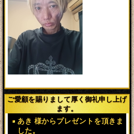
ご愛顧を賜りまして厚く御礼申し上げ
ます。
あき 様からプレゼントを頂きま
した。