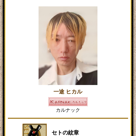
一途 ヒカル
カルナック
セトの紋章