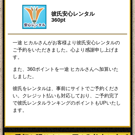
彼氏安心レンタル
360pt
一途 ヒカルさんがお客様より彼氏安心レンタルの
ご予約をいただきました。心より感謝申し上げま
す。
また、360ポイントを一途 ヒカルさんへ加算いた
しました。
彼氏をレンタルは、事前にサイトでご予約くださ
い。クレジット払いも対応しており、ご予約完了
で彼氏レンタルランキングのポイントもUPいたし
ます。