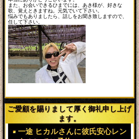
また、お会いできるひまでには、あき様が、好きな
歌、覚えときますね。元気でいて下さい。
悩みでもありましたら、話しをお聞き致しますので、
任して下さい。
ご愛顧を賜りまして厚く御礼申し上げ
ます。
一途 ヒカルさんに彼氏安心レン