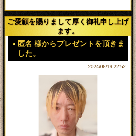
2020/01/01
蒼月 瑠衣さんにクヌムの紋
章1柱が、匿名様よりプレゼント
ご愛顧を賜りまして厚く御礼申し上げ
されました
2020/01/01
高杉 怜太さんにホルスの紋
ます。
章1柱が、匿名様よりプレゼント
匿名 様からプレゼントを頂きま
されました
2020/01/01
木村 浩明さんにアヌビスの
した。
紋章1柱が、匿名様よりプレゼン
トされました
2024/08/19 22:52
2020/01/01
依知川 愁さんにバステトの
紋章1柱が、匿名様よりプレゼン
トされました
2020/01/01
希志 亮介さんにラーの紋章1
柱が、匿名様よりプレゼントさ
れました
2019/10/30
松岡 京助さんにラーの紋章5
柱が、トリックオアトリート様
よりプレゼントされました