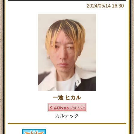
2024/05/14 16:30
一途 ヒカル
カルナック