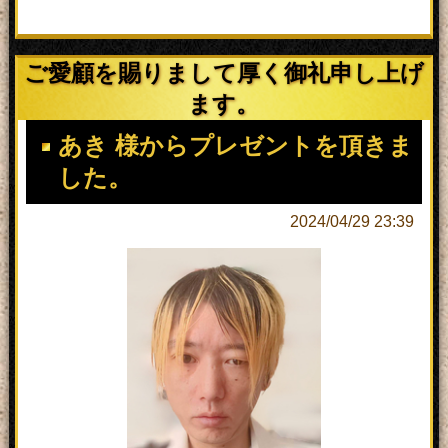
ご愛顧を賜りまして厚く御礼申し上げ
ます。
あき 様からプレゼントを頂きま
した。
2024/04/29 23:39