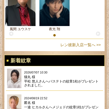
風間 ユウスケ
夜光 翔
レン彼新入店一覧へ >>
新着紋章
2026/07/07 10:30
猫丸 様
平松 悠人さんへバステトの紋章1柱がプレゼント
されました。
2024/08/19 22:52
匿名 様
一途 ヒカルさんへメジェドの紋章1柱がプレゼン