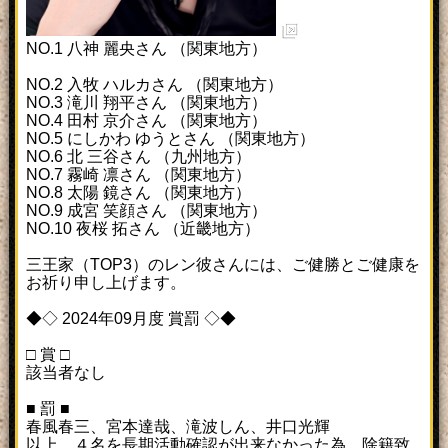
NO.1 八神 麗央さん （関東地方）
NO.2 入牧 ハルカさん （関東地方）
NO.3 滝川 翔平さん （関東地方）
NO.4 田村 京介さん （関東地方）
NO.5 にしかわ ゆうとさん （関東地方）
NO.6 北 三谷さん （九州地方）
NO.7 霧崎 凛さん （関東地方）
NO.8 太陽 鏡さん （関東地方）
NO.9 成宮 笑顔さん （関東地方）
NO.10 夜桜 拓さん （近畿地方）
三王家（TOP3）のレン彼さんには、ご健勝とご健康を
お祈り申し上げます。
◆◇ 2024年09月度 賞罰 ◇◆
□ 賞 □
該当者なし
■ 罰 ■
春風春三、宮本達哉、滝波しん、井口光輝
以上、４名を長期活動確認が出来なかった為、除籍致