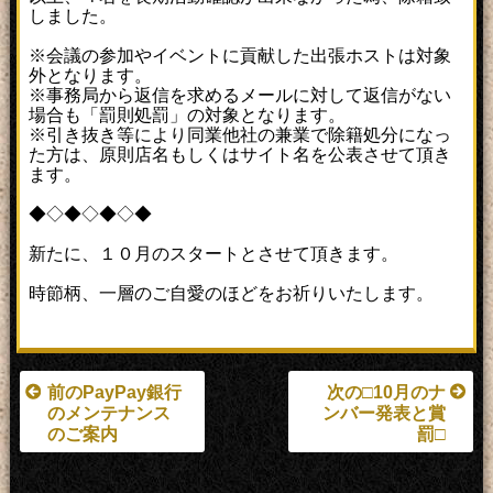
しました。
※会議の参加やイベントに貢献した出張ホストは対象
外となります。
※事務局から返信を求めるメールに対して返信がない
場合も「罰則処罰」の対象となります。
※引き抜き等により同業他社の兼業で除籍処分になっ
た方は、原則店名もしくはサイト名を公表させて頂き
ます。
◆◇◆◇◆◇◆
新たに、１０月のスタートとさせて頂きます。
時節柄、一層のご自愛のほどをお祈りいたします。
前のPayPay銀行
次の□10月のナ
のメンテナンス
ンバー発表と賞
のご案内
罰□