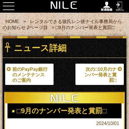
HOME
>
レンタルできる彼氏レン彼ナイル事務局から
のお知らせ 2ページ目
> □9月のナンバー発表と賞罰□
ニュース詳細
前のPayPay銀行
次の□10月のナ
のメンテナンス
ンバー発表と賞
のご案内
罰□
□9月のナンバー発表と賞罰□
2024/10/01