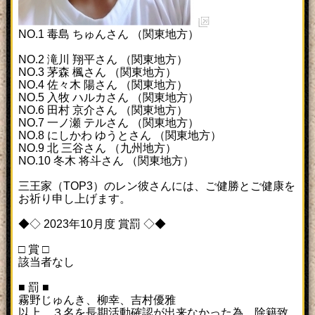
NO.1 毒島 ちゅんさん （関東地方）
NO.2 滝川 翔平さん （関東地方）
NO.3 茅森 楓さん （関東地方）
NO.4 佐々木 陽さん （関東地方）
NO.5 入牧 ハルカさん （関東地方）
NO.6 田村 京介さん （関東地方）
NO.7 一ノ瀬 テルさん （関東地方）
NO.8 にしかわ ゆうとさん （関東地方）
NO.9 北 三谷さん （九州地方）
NO.10 冬木 将斗さん （関東地方）
三王家（TOP3）のレン彼さんには、ご健勝とご健康を
お祈り申し上げます。
◆◇ 2023年10月度 賞罰 ◇◆
□ 賞 □
該当者なし
■ 罰 ■
霧野じゅんき、柳幸、吉村優雅
以上、３名を長期活動確認が出来なかった為、除籍致