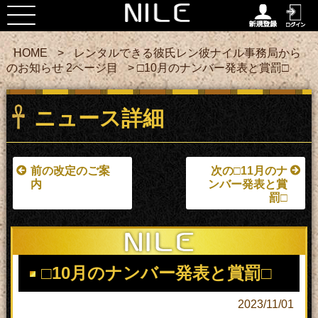
HOME
>
レンタルできる彼氏レン彼ナイル事務局から
のお知らせ 2ページ目
> □10月のナンバー発表と賞罰□
ニュース詳細
前の改定のご案
次の□11月のナ
内
ンバー発表と賞
罰□
□10月のナンバー発表と賞罰□
2023/11/01