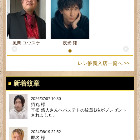
風間 ユウスケ
夜光 翔
レン彼新入店一覧へ >>
新着紋章
2026/07/07 10:30
猫丸 様
平松 悠人さんへバステトの紋章1柱がプレゼント
されました。
2024/08/19 22:52
匿名 様