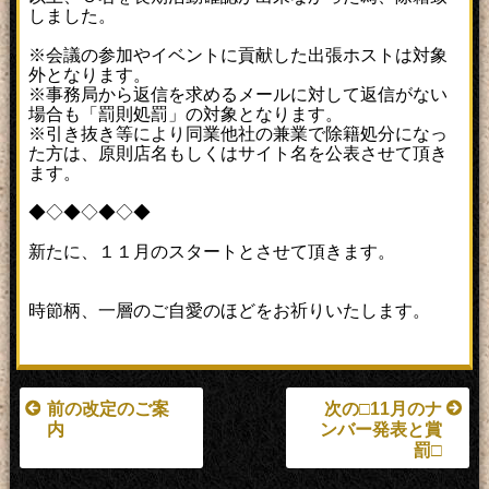
しました。
※会議の参加やイベントに貢献した出張ホストは対象
外となります。
※事務局から返信を求めるメールに対して返信がない
場合も「罰則処罰」の対象となります。
※引き抜き等により同業他社の兼業で除籍処分になっ
た方は、原則店名もしくはサイト名を公表させて頂き
ます。
◆◇◆◇◆◇◆
新たに、１１月のスタートとさせて頂きます。
時節柄、一層のご自愛のほどをお祈りいたします。
前の改定のご案
次の□11月のナ
内
ンバー発表と賞
罰□