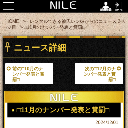
HOME
>
レンタルできる彼氏レン彼からのニュース 2ペ
ージ目
> □11月のナンバー発表と賞罰□
ニュース詳細
前の□10月のナ
次の□12月のナ
ンバー発表と賞
ンバー発表と賞
罰□
罰□
□11月のナンバー発表と賞罰□
2024/12/01