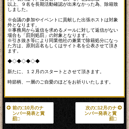
以上、９名を長期活動確認が出来なかった為、除籍致
しました。
※会議の参加やイベントに貢献した出張ホストは対象
外となります。
※事務局から返信を求めるメールに対して返信がない
場合も「罰則処罰」の対象となります。
※引き抜き等により同業他社の兼業で除籍処分になっ
た方は、原則店名もしくはサイト名を公表させて頂き
ます。
◆◇◆◇◆◇◆
新たに、１２月のスタートとさせて頂きます。
時節柄、一層のご自愛のほどをお祈りいたします。
前の□10月のナ
次の□12月のナ
ンバー発表と賞
ンバー発表と賞
罰□
罰□