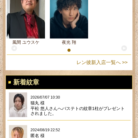
風間 ユウスケ
夜光 翔
レン彼新入店一覧へ >>
新着紋章
2026/07/07 10:30
猫丸 様
平松 悠人さんへバステトの紋章1柱がプレゼント
されました。
2024/08/19 22:52
匿名 様