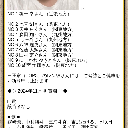
NO.1 夜一 幸さん （近畿地方）
NO.2 七草 剣さん （関東地方）
NO.3 天井 らくさん （関東地方）
NO.4 森田 翔斗さん （九州地方）
NO.5 北 三谷さん （九州地方）
NO.6 八神 麗央さん （関東地方）
NO.7 佐藤 大輝さん （関東地方）
NO.8 田村 京介さん （関東地方）
NO.9 にしかわ ゆうとさん （関東地方）
NO.10 成宮 笑顔さん （関東地方）
三王家（TOP3）のレン彼さんには、ご健勝とご健康を
お祈り申し上げます。
◆◇ 2024年11月度 賞罰 ◇◆
□ 賞 □
該当者なし
■ 罰 ■
霧崎凛、中村海斗、三浦斗真、吉沢たける、水咲日
向、石川隆斗、幡奏音、一条メモ、朝比奈駿