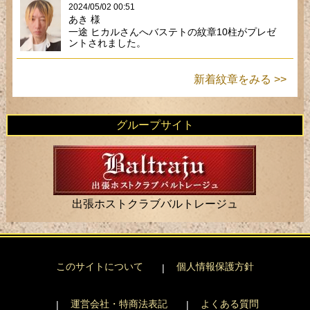
2024/05/02 00:51
あき 様
一途 ヒカルさんへバステトの紋章10柱がプレゼ
ントされました。
新着紋章をみる >>
グループサイト
出張ホストクラブバルトレージュ
このサイトについて
個人情報保護方針
運営会社・特商法表記
よくある質問