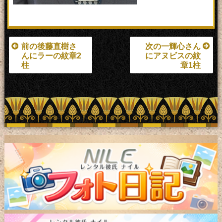
前の後藤直樹さ
次の一輝心さん
んにラーの紋章2
にアヌビスの紋
柱
章1柱