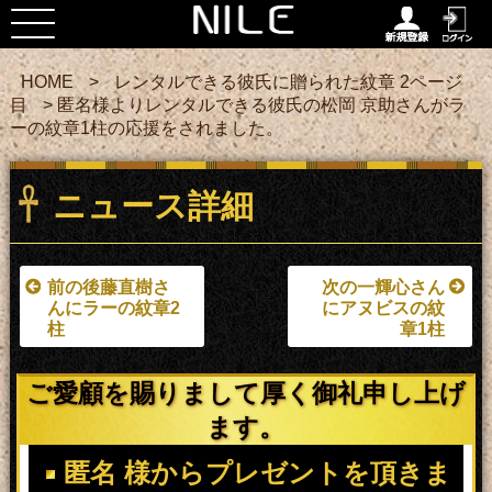
HOME
>
レンタルできる彼氏に贈られた紋章 2ページ
目
> 匿名様よりレンタルできる彼氏の松岡 京助さんがラ
ーの紋章1柱の応援をされました。
ニュース詳細
前の後藤直樹さ
次の一輝心さん
んにラーの紋章2
にアヌビスの紋
柱
章1柱
ご愛顧を賜りまして厚く御礼申し上げ
ます。
匿名 様からプレゼントを頂きま