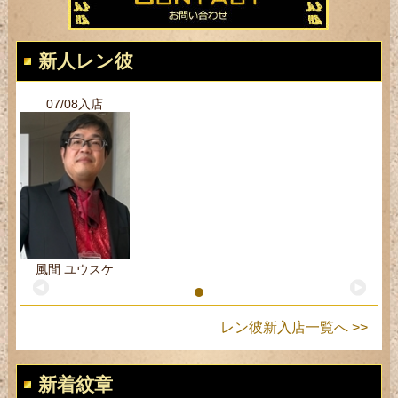
新人レン彼
07/08入店
風間 ユウスケ
レン彼新入店一覧へ >>
新着紋章